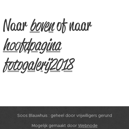
Naar
boven
of naar
hoofdpagina
fotogalerij2018
Soos Blauwhuis : geheel door vrijwilligers gerund
Mogelijk gemaakt door
Webnode