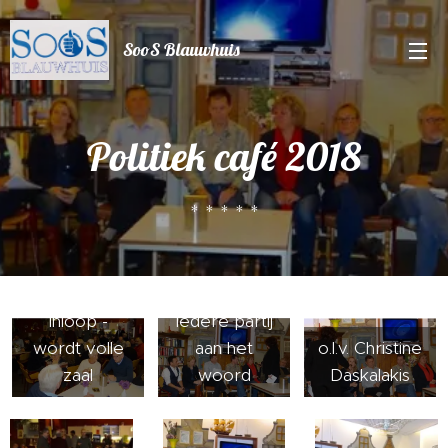
SooS Blauwhuis
Politiek café 2018
* * * * *
Inloop -
iedere partij
wordt volle
aan het
o.l.v. Christine
zaal
woord
Daskalakis