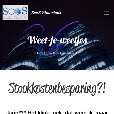
SooS Blauwhuis
Weet-je-weetjes
********************
Stookkostenbesparing?!
Jarig??? Het klinkt gek, dat weet ik, maar