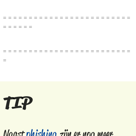
= = = = = = = = = = = = = = = = = = = = = = = = =
= = = = = =
= = = = = = = = = = = = = = = = = = = = = = = = =
=
TIP
Naast
phishing
zijn er nog meer