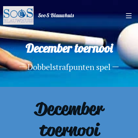
SooS Blauwhuis
December toernooi
Dobbelstrafpunten spel
December
toernooi