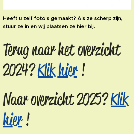
Heeft u zelf foto's gemaakt? Als ze scherp zijn,
stuur ze in en wij plaatsen ze hier bij.
Terug naar het overzicht
2024?
Klik hier
!
Naar overzicht 2025?
Klik
hier
!