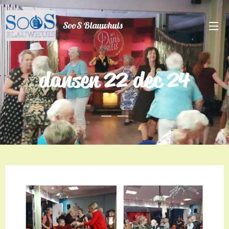
SooS Blauwhuis
dansen 22 dec 24