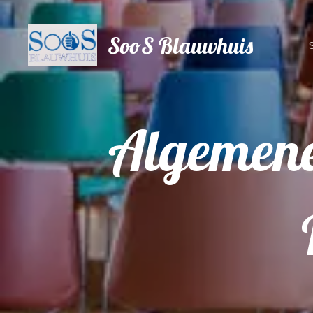
SooS Blauwhuis
Algemene