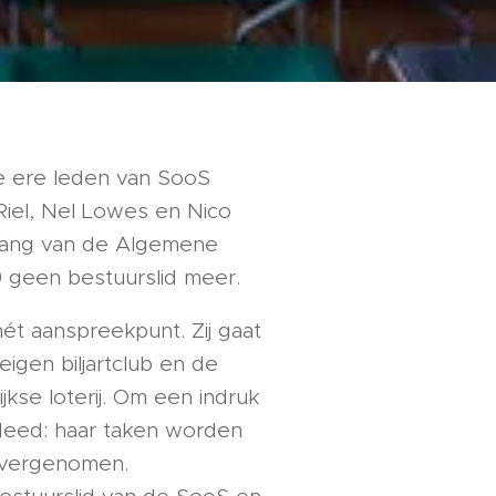
ie ere leden van SooS
Riel, Nel Lowes en Nico
ingang van de Algemene
 geen bestuurslid meer.
hét aanspreekpunt. Zij gaat
igen biljartclub en de
ijkse loterij. Om een indruk
deed: haar taken worden
s overgenomen.