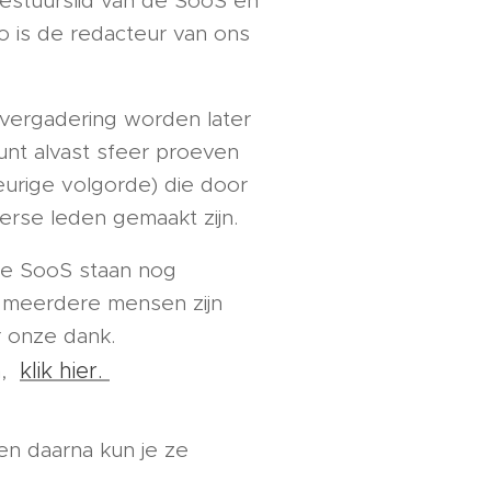
estuurslid van de SooS en
co is de redacteur van ons
rvergadering worden later
nt alvast sfeer proeven
keurige volgorde) die door
erse leden gemaakt zijn.
 de SooS staan nog
 meerdere mensen zijn
 onze dank.
klik hier.
n,
en daarna kun je ze