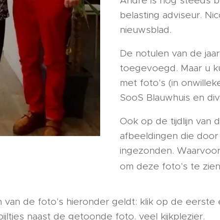
André is nog steeds b
belasting adviseur. Ni
nieuwsblad.
De notulen van de jaa
toegevoegd. Maar u ku
met foto's (in onwille
SooS Blauwhuis en div
Ook op de tijdlijn van
afbeeldingen die door
ingezonden. Waarvoor
om deze foto's te zie
van de foto's hieronder geldt: klik op de eerste 
jltjes naast de getoonde foto. veel kijkplezier.